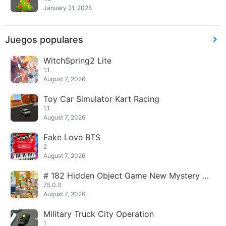
January 21, 2026
Juegos populares
WitchSpring2 Lite
1.1
August 7, 2026
Toy Car Simulator Kart Racing
1.1
August 7, 2026
Fake Love BTS
2
August 7, 2026
# 182 Hidden Object Game New Mystery P
hantom Thief
75.0.0
August 7, 2026
Military Truck City Operation
1